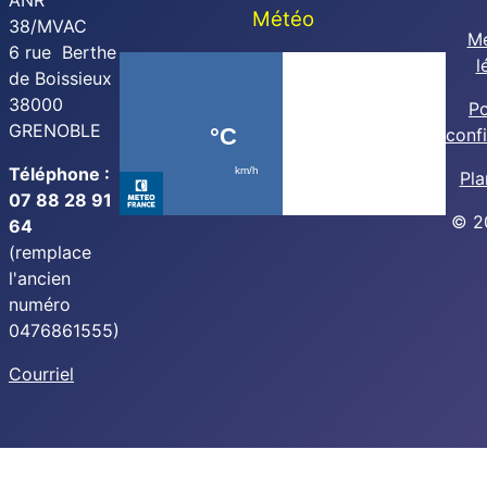
ANR
Météo
38/MVAC
Me
6 rue Berthe
l
de Boissieux
38000
Po
GRENOBLE
confi
Téléphone :
Pla
07 88 28 91
© 2
64
(remplace
l'ancien
numéro
0476861555)
Courriel