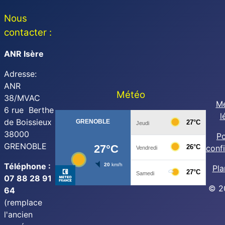
Nous
contacter :
ANR Isère
Adresse:
ANR
Météo
38/MVAC
Me
6 rue Berthe
l
de Boissieux
38000
Po
GRENOBLE
confi
Téléphone :
Pla
07 88 28 91
© 2
64
(remplace
l'ancien