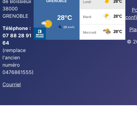
de Boissieux
38000
Po
GRENOBLE
confi
Téléphone :
Pla
07 88 28 91
© 2
64
(remplace
l'ancien
numéro
0476861555)
Courriel