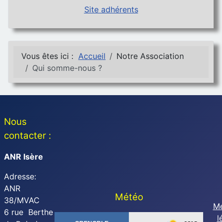
Site adhérents
Vous êtes ici :
Accueil
Notre Association
Qui somme-nous ?
Nous
contacter :
ANR Isère
Adresse:
ANR
Météo
38/MVAC
Me
6 rue Berthe
l