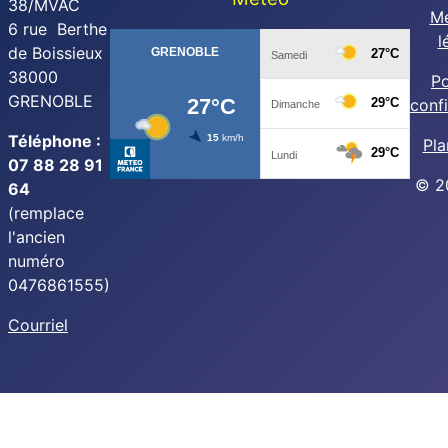
38/MVAC
Me
6 rue Berthe
l
de Boissieux
38000
Po
GRENOBLE
confi
Téléphone :
Pla
07 88 28 91
© 2
64
(remplace
l'ancien
numéro
0476861555)
Courriel