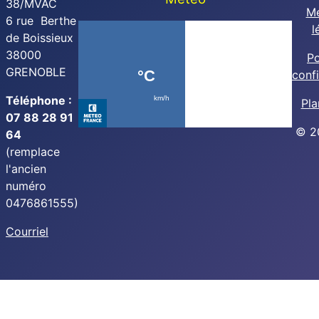
38/MVAC
Me
6 rue Berthe
l
de Boissieux
38000
Po
GRENOBLE
confi
Téléphone :
Pla
07 88 28 91
© 2
64
(remplace
l'ancien
numéro
0476861555)
Courriel