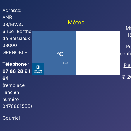
Adresse:
ANR
Météo
38/MVAC
Me
6 rue Berthe
l
de Boissieux
38000
Po
GRENOBLE
confi
Téléphone :
Pla
07 88 28 91
© 2
64
(remplace
l'ancien
numéro
0476861555)
Courriel