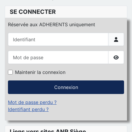
SE CONNECTER
Réservée aux ADHERENTS uniquement
Identifiant
Mot de passe
Affiche
Maintenir la connexion
Connexion
Mot de passe perdu ?
Identifiant perdu ?
Liens vers sites ANR Siège